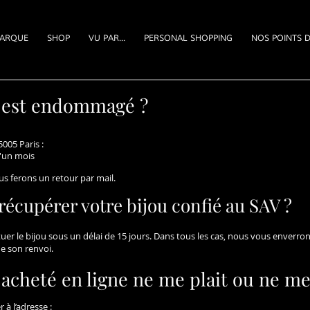
ARQUE
SHOP
VU PAR...
PERSONAL SHOPPING
NOS POINTS D
ou est endommagé ?
005 Paris :
d'un mois
us ferons un retour par mail.
 récupérer votre bijou confié au SAV ?
er le bijou sous un délai de 15 jours. Dans tous les cas, nous vous enverro
e son renvoi.
 acheté en ligne ne me plait ou ne me
à l’adresse :