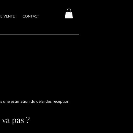
E VENTE
CONTACT
ns une estimation du délai dès réception
 va pas ?