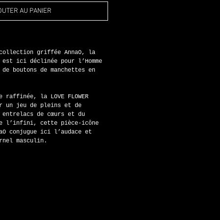
OUTER AU PANIER
collection griffée AnnaO, la 
 est ici déclinée pour l’Homme 
 de boutons de manchettes en 
e raffinée, la LOVE FLOWER 
r un jeu de pleins et de 
 entrelacs de cœurs et du 
e l’infini, cette pièce-icône 
aO conjugue ici l’audace et 
rnel masculin.