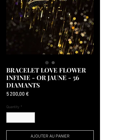
BRACELET LOVE FLOWER
INFINIE - OR JAUNE - 56
DIAMANTS
Price
5 200,00 €
Quantity
*
AJOUTER AU PANIER